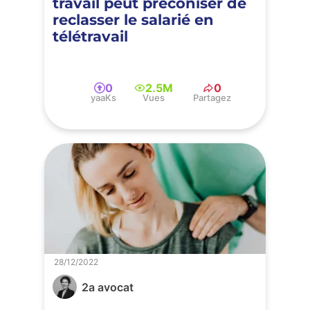
travail peut préconiser de
reclasser le salarié en
télétravail
0
2.5M
0
yaaKs
Vues
Partagez
28/12/2022
2a avocat