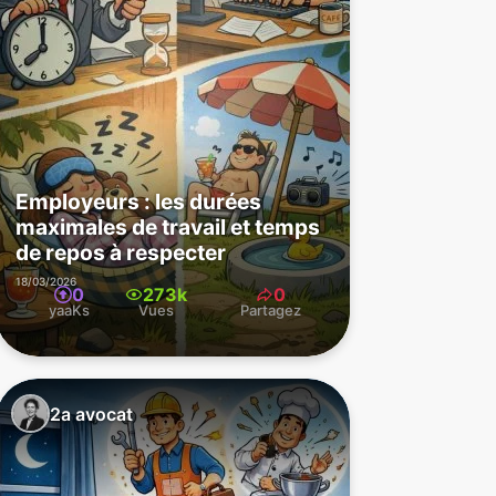
Employeurs : les durées
maximales de travail et temps
de repos à respecter
18/03/2026
0
273k
0
yaaKs
Vues
Partagez
2a avocat