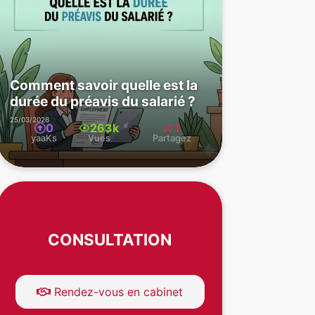
Comment savoir quelle est la
durée du préavis du salarié ?
25/03/2026
0
263k
1
yaaKs
Vues
Partagez
CONSULTATION
Rendez-vous en cabinet