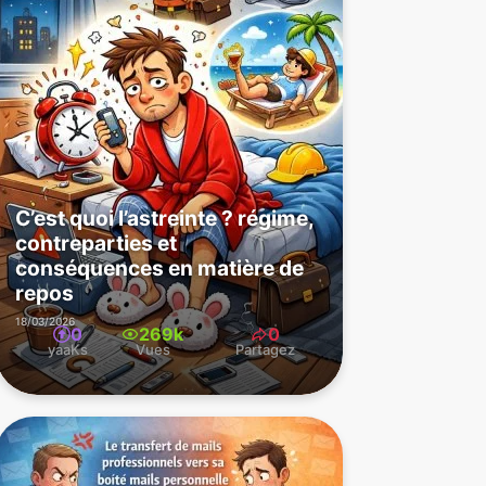
C’est quoi l’astreinte ? régime,
contreparties et
conséquences en matière de
repos
18/03/2026
0
269k
0
yaaKs
Vues
Partagez