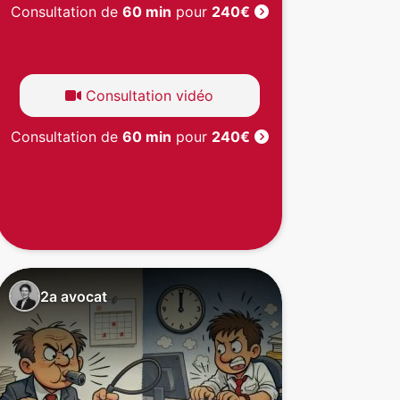
Consultation de
60 min
pour
240€
Consultation vidéo
Consultation de
60 min
pour
240€
2a avocat