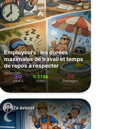
Employeurs : les durées
maximales de travail et temps
de repos à respecter
18/03/2026
0
274k
0
yaaKs
Vues
Partagez
2a avocat