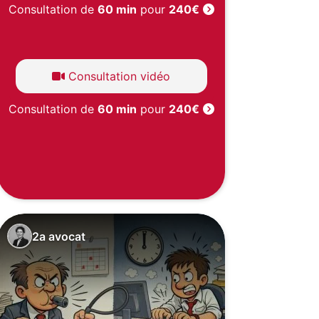
Consultation de
60 min
pour
240€
Consultation vidéo
Consultation de
60 min
pour
240€
2a avocat