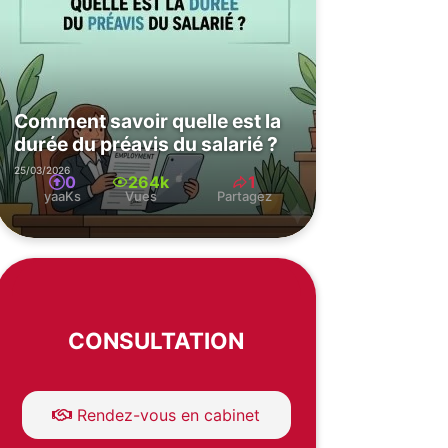
Comment savoir quelle est la
durée du préavis du salarié ?
25/03/2026
0
264k
1
yaaKs
Vues
Partagez
CONSULTATION
Rendez-vous en cabinet