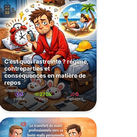
C’est quoi l’astreinte ? régime,
contreparties et
conséquences en matière de
repos
18/03/2026
0
270k
0
yaaKs
Vues
Partagez