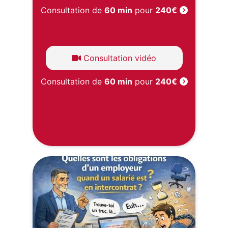
Consultation de
60 min
pour
240€
Consultation vidéo
Consultation de
60 min
pour
240€