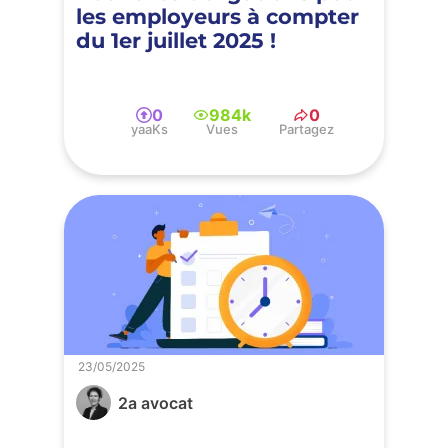
les employeurs à compter
du 1er juillet 2025 !
0
984k
0
yaaKs
Vues
Partagez
23/05/2025
2a avocat