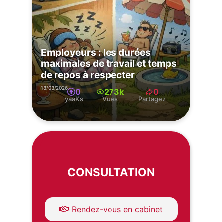
Employeurs : les durées
maximales de travail et temps
de repos à respecter
18/03/2026
0
273k
0
yaaKs
Vues
Partagez
CONSULTATION
Rendez-vous en cabinet