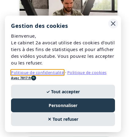
Gestion des cookies
Bienvenue,
14/04/2025
Le cabinet 2a avocat utilise des cookies d'outil
tiers à des fins de statistiques et pour afficher
2a avocat
des vidéos youtube. Vous pouvez les accepter
ou les refuser.
C'est quoi la résiliation
Politique de confidentialité
·
Politique de cookies
judiciaire du contrat de
Avec 7817.fr
travail aux torts de
l'employeur ?
✓ Tout accepter
Personnaliser
0
1.1M
0
yaaKs
Vues
Partagez
✕ Tout refuser