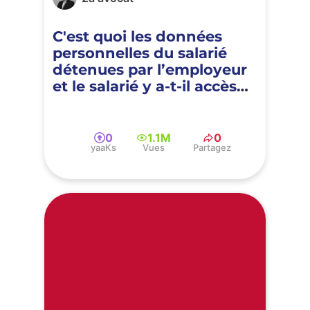
C'est quoi les données
personnelles du salarié
détenues par l’employeur
et le salarié y a-t-il accès
dans le cadre du RGPD ?
0
1.1M
0
yaaKs
Vues
Partagez