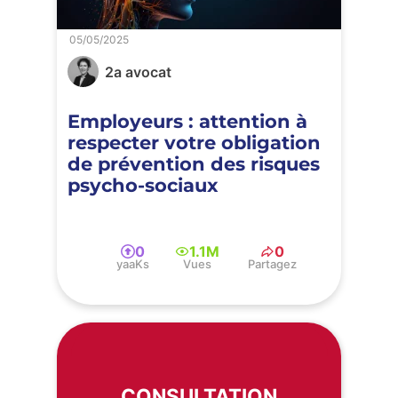
05/05/2025
2a avocat
Employeurs : attention à
respecter votre obligation
de prévention des risques
psycho-sociaux
0
1.1M
0
yaaKs
Vues
Partagez
CONSULTATION