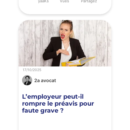
yaaKs
Vues
Partagez
17/10/2025
2a avocat
L’employeur peut-il
rompre le préavis pour
faute grave ?