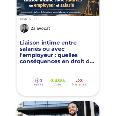
08/01/2026
2a avocat
Liaison intime entre
salariés ou avec
l'employeur : quelles
conséquences en droit du
travail ?
0
485k
3
yaaKs
Vues
Partagez