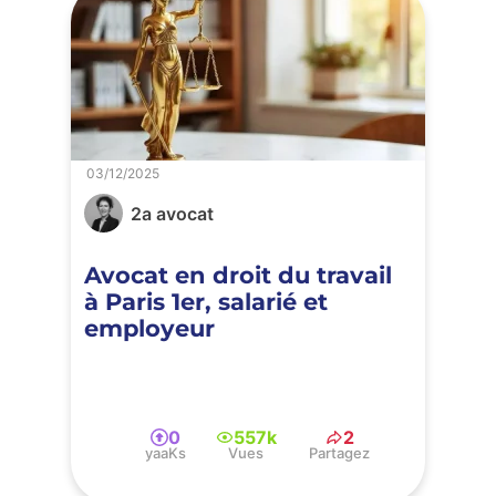
03/12/2025
2a avocat
Avocat en droit du travail
à Paris 1er, salarié et
employeur
0
557k
2
yaaKs
Vues
Partagez