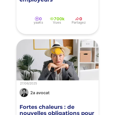
0
700k
0
yaaKs
Vues
Partagez
27/06/2025
2a avocat
Fortes chaleurs : de
nouvelles obligations pour