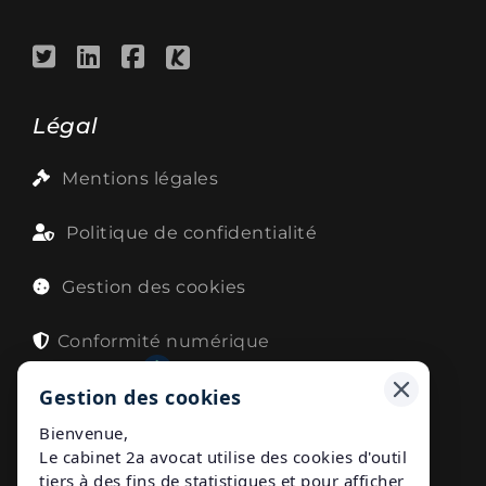
Légal
Mentions légales
Politique de confidentialité
Gestion des cookies
Conformité numérique
Avec
7817.fr
Gestion des cookies
Bienvenue,
Le cabinet 2a avocat utilise des cookies d'outil
Publications
tiers à des fins de statistiques et pour afficher