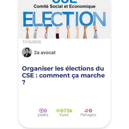
17/10/2025
2a avocat
Organiser les élections du
CSE : comment ça marche
?
0
673k
0
yaaKs
Vues
Partagez