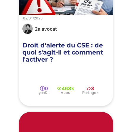
02/01/2026
2a avocat
Droit d'alerte du CSE : de
quoi s'agit-il et comment
l'activer ?
0
468k
3
yaaKs
Vues
Partagez