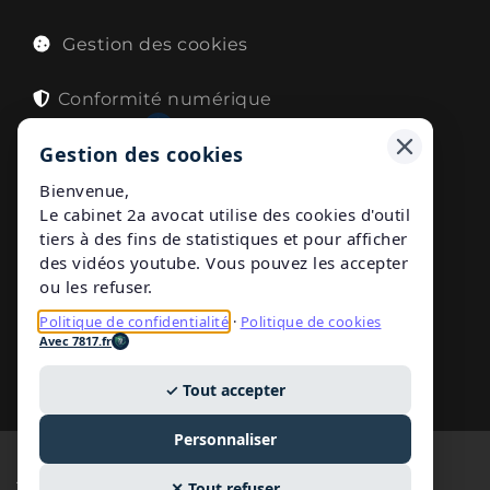
Gestion des cookies
Conformité numérique
Avec
7817.fr
Gestion des cookies
Bienvenue,
Le cabinet 2a avocat utilise des cookies d'outil
Publications
tiers à des fins de statistiques et pour afficher
des vidéos youtube. Vous pouvez les accepter
Nos publications en droit du travail
ou les refuser.
Politique de confidentialité
·
Politique de cookies
Paris et sa région
Avec 7817.fr
✓ Tout accepter
Personnaliser
Avocat divorce Paris
✕ Tout refuser