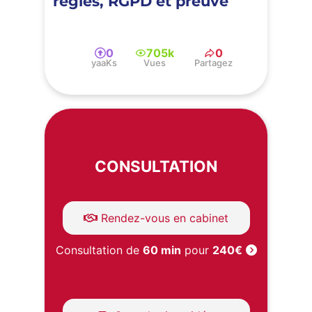
règles, RGPD et preuve
0
705k
0
yaaKs
Vues
Partagez
CONSULTATION
Rendez-vous en cabinet
Consultation de
60 min
pour
240€