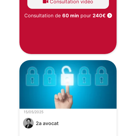
Consultation vidéo
Consultation de
60 min
pour
240€
15/05/2025
2a avocat