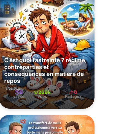
C’est quoi l’astreinte ? régime,
contreparties et
conséquences en matière de
repos
18/03/2026
0
269k
0
yaaKs
Vues
Partagez