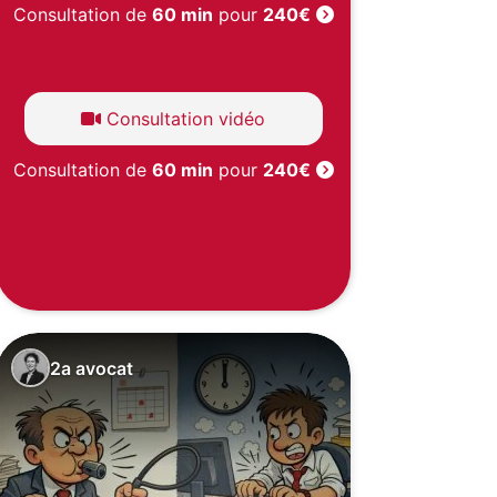
Consultation de
60 min
pour
240€
Consultation vidéo
Consultation de
60 min
pour
240€
2a avocat