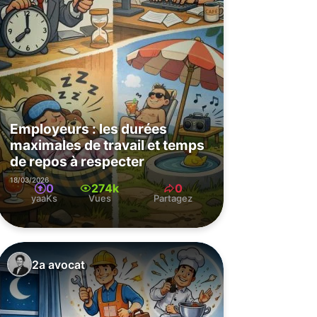
Employeurs : les durées
maximales de travail et temps
de repos à respecter
18/03/2026
0
274k
0
yaaKs
Vues
Partagez
2a avocat