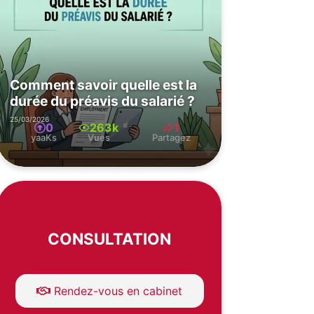
Comment savoir quelle est la
durée du préavis du salarié ?
25/03/2026
0
263k
1
yaaKs
Vues
Partagez
CONSULTATION
Rendez-vous en cabinet