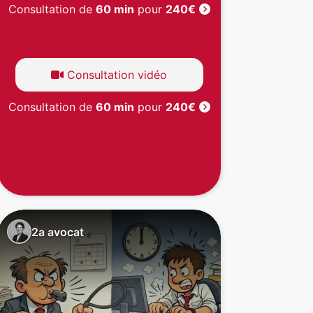
Consultation de
60 min
pour
240€
Consultation vidéo
Consultation de
60 min
pour
240€
2a avocat