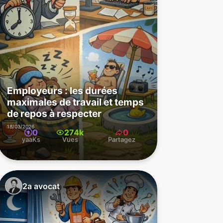
Employeurs : les durées
maximales de travail et temps
de repos à respecter
18/03/2026
0
274k
0
yaaKs
Vues
Partagez
2a avocat