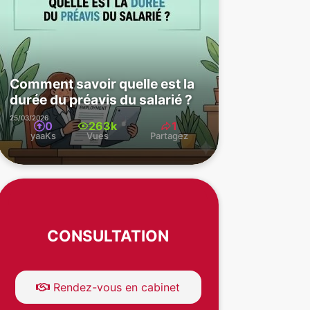
Comment savoir quelle est la
durée du préavis du salarié ?
25/03/2026
0
263k
1
yaaKs
Vues
Partagez
CONSULTATION
Rendez-vous en cabinet