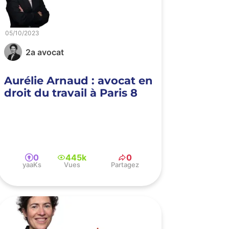
05/10/2023
2a avocat
Aurélie Arnaud : avocat en
droit du travail à Paris 8
0
445k
0
yaaKs
Vues
Partagez