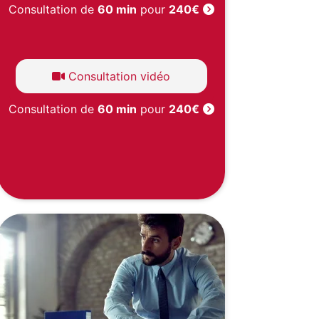
Consultation de
60 min
pour
240€
Consultation vidéo
Consultation de
60 min
pour
240€