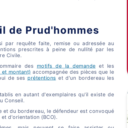
il de Prud'hommes
i par requête faite, remise ou adressée au
ntions prescrites à peine de nullité par les
e Civile.
sommaire des
motifs de la demande
et les
 et montant)
accompagnée des pièces que le
pui de ses
prétentions
et d'un bordereau les
ablis en autant d'exemplaires qu'il existe de
u Conseil.
te et du bordereau, le défendeur est convoqué
 et d'orientation (BCO).
êmes, mais peuvent se faire assister ou