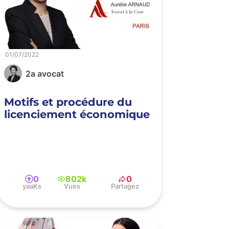
01/07/2022
2a avocat
Motifs et procédure du
licenciement économique
0
802k
0
yaaKs
Vues
Partagez