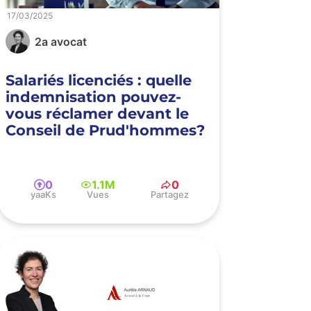
17/03/2025
2a avocat
Salariés licenciés : quelle
indemnisation pouvez-
vous réclamer devant le
Conseil de Prud'hommes?
0
1.1M
0
yaaKs
Vues
Partagez