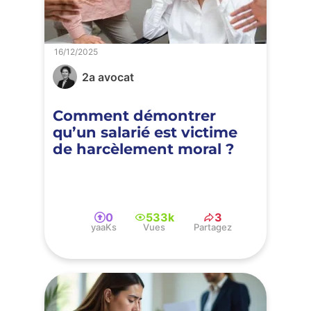
16/12/2025
2a avocat
Comment démontrer
qu’un salarié est victime
de harcèlement moral ?
0
533k
3
yaaKs
Vues
Partagez