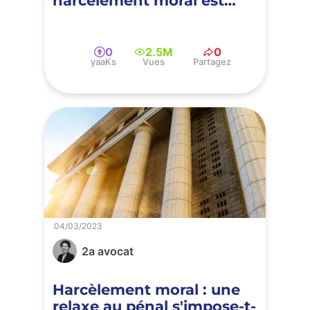
harcèlement moral est
nulle
0
2.5M
0
yaaKs
Vues
Partagez
04/03/2023
2a avocat
Harcèlement moral : une
relaxe au pénal s'impose-t-