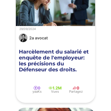
29/09/2024
2a avocat
Harcèlement du salarié et
enquête de l'employeur:
les précisions du
Défenseur des droits.
0
1.2M
0
yaaKs
Vues
Partagez