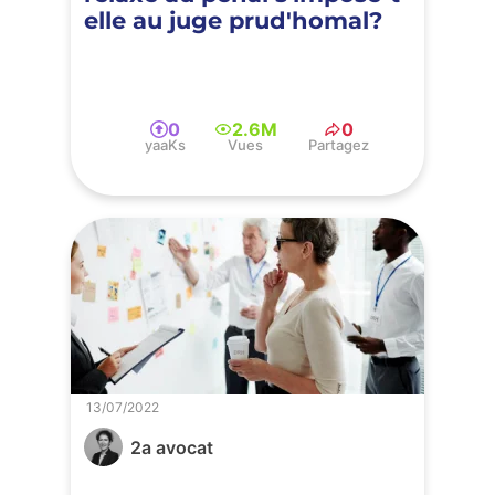
elle au juge prud'homal?
0
2.6M
0
yaaKs
Vues
Partagez
13/07/2022
2a avocat