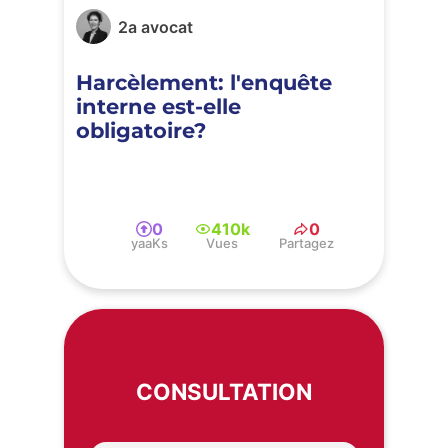
2a avocat
Harcèlement: l'enquête
interne est-elle
obligatoire?
0
410k
0
yaaKs
Vues
Partagez
CONSULTATION