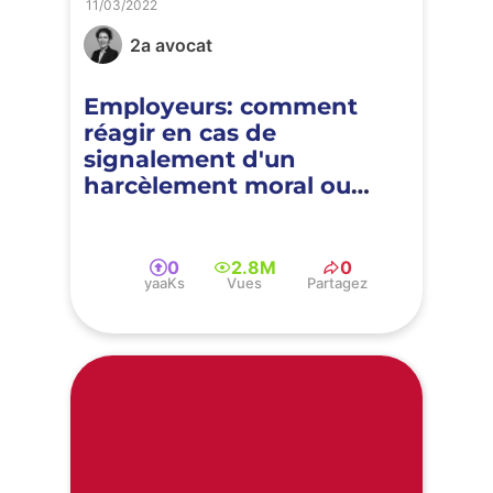
11/03/2022
2a avocat
Employeurs: comment
réagir en cas de
signalement d'un
harcèlement moral ou
sexuel ?
0
2.8M
0
yaaKs
Vues
Partagez