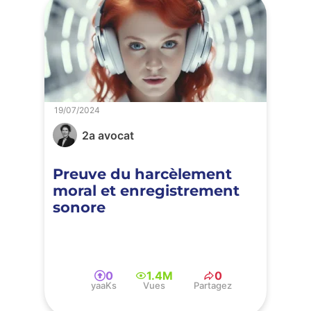
19/07/2024
2a avocat
Preuve du harcèlement
moral et enregistrement
sonore
0
1.4M
0
yaaKs
Vues
Partagez