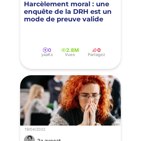
Harcèlement moral : une
enquête de la DRH est un
mode de preuve valide
0
2.8M
0
yaaKs
Vues
Partagez
19/04/2022
2a avocat