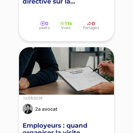
directive sur la
transparence salariale ?
0
11k
0
yaaKs
Vues
Partagez
12/06/2026
2a avocat
Employeurs : quand
organiser la visite