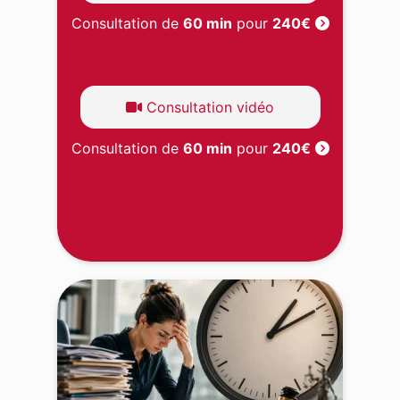
Consultation de
60 min
pour
240€
Consultation vidéo
Consultation de
60 min
pour
240€