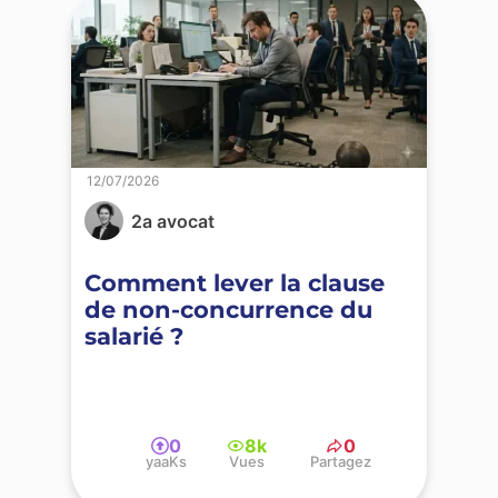
12/07/2026
2a avocat
Comment lever la clause
de non-concurrence du
salarié ?
0
8k
0
yaaKs
Vues
Partagez