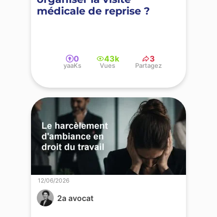
médicale de reprise ?
0
43k
3
yaaKs
Vues
Partagez
12/06/2026
2a avocat