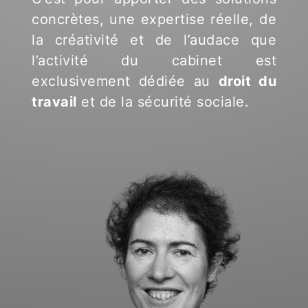
concrètes, une expertise réelle, de
la créativité et de l’audace que
l’activité du cabinet est
exclusivement dédiée au
droit du
travail
et de la sécurité sociale.