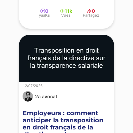
0
11k
0
yaaKs
Vues
Partagez
12/07/2026
2a avocat
Employeurs : comment
anticiper la transposition
en droit français de la