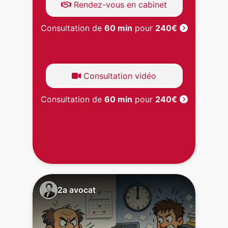
Rendez-vous en cabinet
Consultation de
60 min
pour
240€
Consultation vidéo
Consultation de
60 min
pour
240€
2a avocat