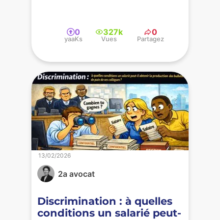
0
327k
0
yaaKs
Vues
Partagez
13/02/2026
2a avocat
Discrimination : à quelles
conditions un salarié peut-