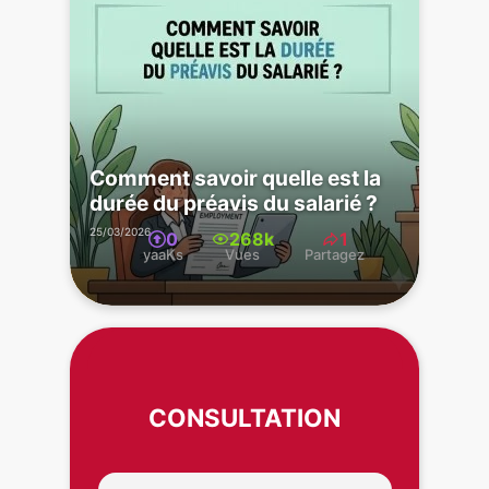
Comment savoir quelle est la
durée du préavis du salarié ?
25/03/2026
0
268k
1
yaaKs
Vues
Partagez
CONSULTATION