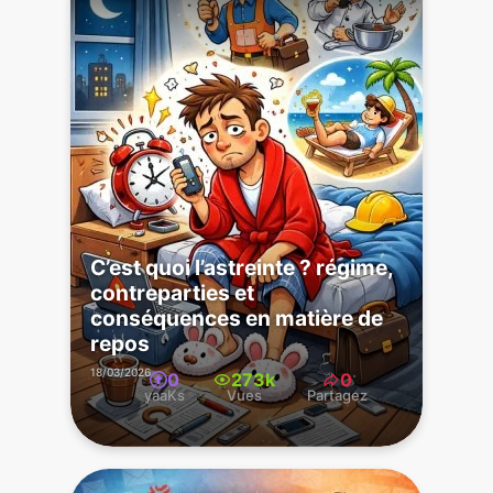
C’est quoi l’astreinte ? régime,
contreparties et
conséquences en matière de
repos
18/03/2026
0
273k
0
yaaKs
Vues
Partagez