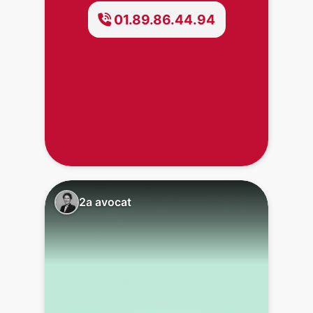
01.89.86.44.94
2a avocat