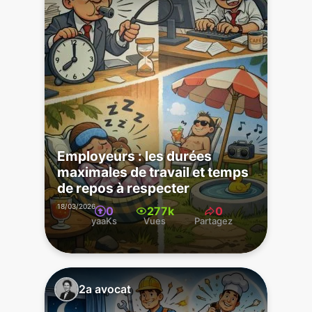
Employeurs : les durées
maximales de travail et temps
de repos à respecter
18/03/2026
0
277k
0
yaaKs
Vues
Partagez
2a avocat