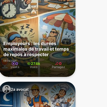
Employeurs : les durées
maximales de travail et temps
de repos à respecter
18/03/2026
0
274k
0
yaaKs
Vues
Partagez
2a avocat