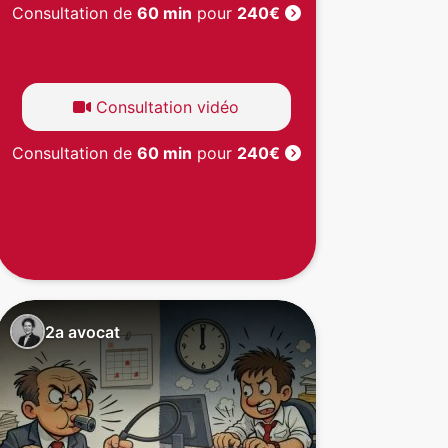
Consultation de
60 min
pour
240€
Consultation vidéo
Consultation de
60 min
pour
240€
2a avocat