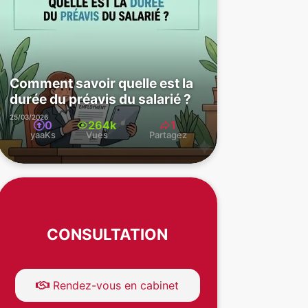
Comment savoir quelle est la
durée du préavis du salarié ?
25/03/2026
0
264k
1
yaaKs
Vues
Partagez
CONSULTATION
Rendez-vous en cabinet