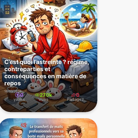
C’est quoi l’astreinte ? régime,
contreparties et
conséquences en matière de
repos
18/03/2026
0
270k
0
yaaKs
Vues
Partagez