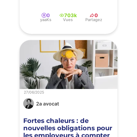
0
703k
0
yaaKs
Vues
Partagez
27/06/2025
2a avocat
Fortes chaleurs : de
nouvelles obligations pour
les employeurs à compter