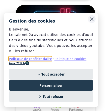
Gestion des cookies
Bienvenue,
Le cabinet 2a avocat utilise des cookies d'outil
tiers à des fins de statistiques et pour afficher
des vidéos youtube. Vous pouvez les accepter
28/03/2025
ou les refuser.
2a avocat
Politique de confidentialité
·
Politique de cookies
Avec 7817.fr
Salariés, employeurs :
✓ Tout accepter
pouvez-vous produire en
justice des témoignages
Personnaliser
anonymisés ?
✕ Tout refuser
0
1.1M
0
yaaKs
Vues
Partagez