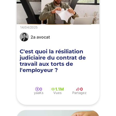
14/04/2025
2a avocat
C'est quoi la résiliation
judiciaire du contrat de
travail aux torts de
l'employeur ?
0
1.1M
0
yaaKs
Vues
Partagez