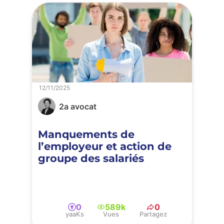
12/11/2025
2a avocat
Manquements de
l’employeur et action de
groupe des salariés
0
589k
0
yaaKs
Vues
Partagez