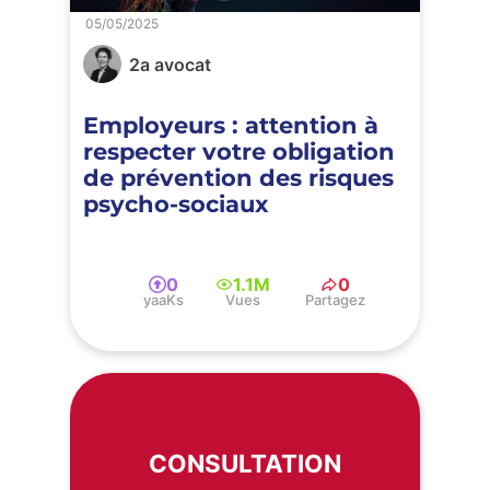
05/05/2025
2a avocat
Employeurs : attention à
respecter votre obligation
de prévention des risques
psycho-sociaux
0
1.1M
0
yaaKs
Vues
Partagez
CONSULTATION