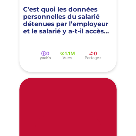
C'est quoi les données
personnelles du salarié
détenues par l’employeur
et le salarié y a-t-il accès
dans le cadre du RGPD ?
0
1.1M
0
yaaKs
Vues
Partagez