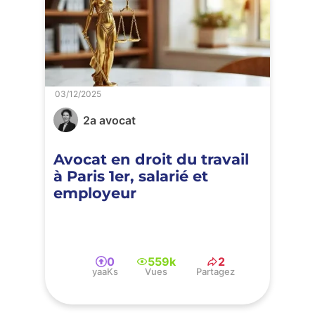
03/12/2025
2a avocat
Avocat en droit du travail
à Paris 1er, salarié et
employeur
0
559k
2
yaaKs
Vues
Partagez