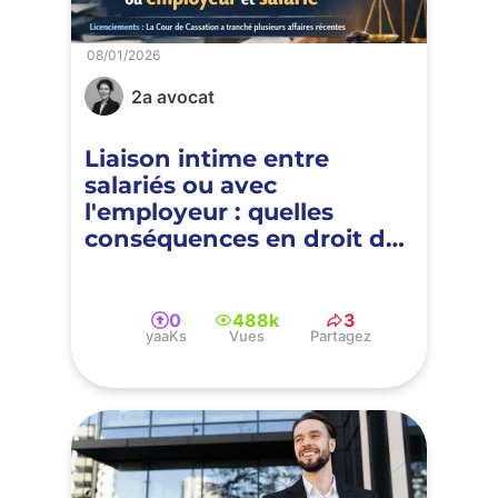
08/01/2026
2a avocat
Liaison intime entre
salariés ou avec
l'employeur : quelles
conséquences en droit du
travail ?
0
488k
3
yaaKs
Vues
Partagez