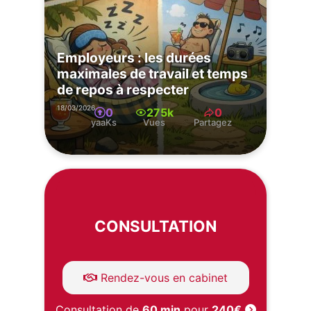
Employeurs : les durées
maximales de travail et temps
de repos à respecter
18/03/2026
0
275k
0
yaaKs
Vues
Partagez
CONSULTATION
Rendez-vous en cabinet
Consultation de
60 min
pour
240€