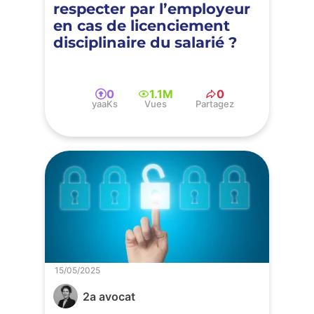
respecter par l’employeur
en cas de licenciement
disciplinaire du salarié ?
0
1.1M
0
yaaKs
Vues
Partagez
15/05/2025
2a avocat