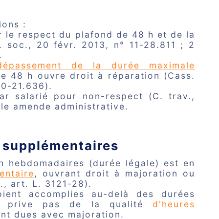
ions :
 le respect du plafond de 48 h et de la
soc., 20 févr. 2013, n° 11-28.811 ; 2
.
dépassement de la durée maximale
e 48 h ouvre droit à réparation (Cass.
20-21.636).
r salarié pour non-respect (C. trav.,
ble amende administrative.
s supplémentaires
h hebdomadaires (durée légale) est en
entaire
, ouvrant droit à majoration ou
, art. L. 3121-28).
oient accomplies au-delà des durées
s prive pas de la qualité
d'heures
ent dues avec majoration.