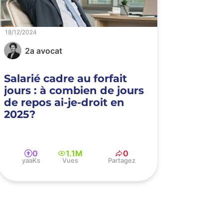
18/12/2024
2a avocat
Salarié cadre au forfait
jours : à combien de jours
de repos ai-je-droit en
2025?
0
1.1M
0
yaaKs
Vues
Partagez