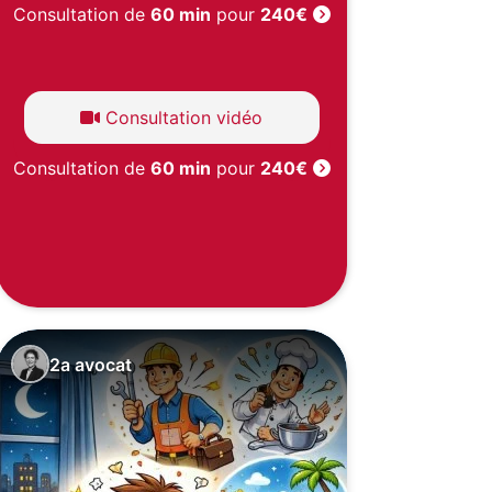
Consultation de
60 min
pour
240€
Consultation vidéo
Consultation de
60 min
pour
240€
2a avocat