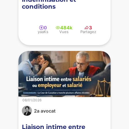
conditions
0
484k
3
yaaKs
Vues
Partagez
08/01/2026
2a avocat
Liaison intime entre