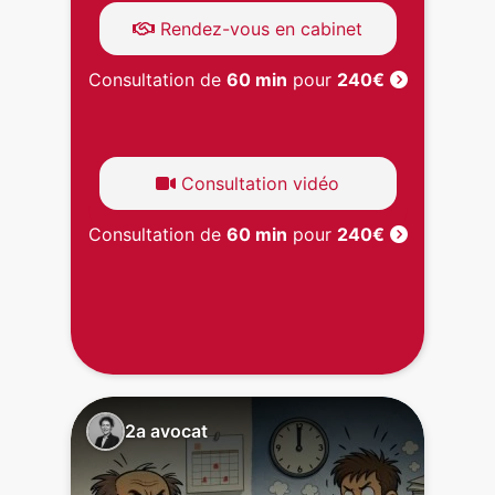
Rendez-vous en cabinet
Consultation de
60 min
pour
240€
Consultation vidéo
Consultation de
60 min
pour
240€
2a avocat