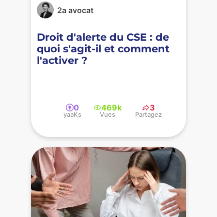
2a avocat
Droit d'alerte du CSE : de
quoi s'agit-il et comment
l'activer ?
0
469k
3
yaaKs
Vues
Partagez