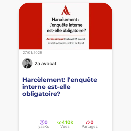
27/01/2026
2a avocat
Harcèlement: l'enquête
interne est-elle
obligatoire?
0
410k
0
yaaKs
Vues
Partagez