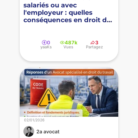
salariés ou avec
l'employeur : quelles
conséquences en droit du
travail ?
0
487k
3
yaaKs
Vues
Partagez
02/01/2026
2a avocat