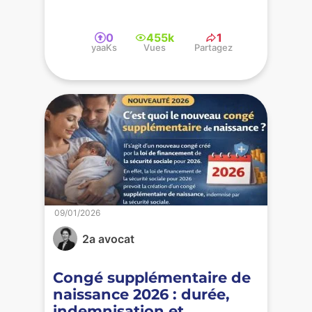
0
455k
1
yaaKs
Vues
Partagez
09/01/2026
2a avocat
Congé supplémentaire de
naissance 2026 : durée,
indemnisation et