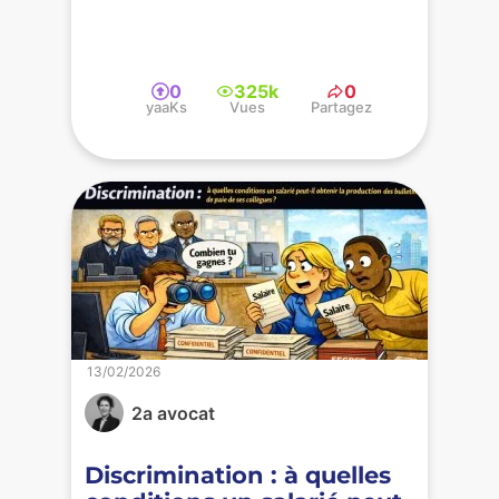
0
325k
0
yaaKs
Vues
Partagez
13/02/2026
2a avocat
Discrimination : à quelles