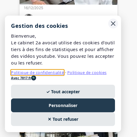
16/12/2025
2a avocat
Gestion des cookies
Comment démontrer
Bienvenue,
Le cabinet 2a avocat utilise des cookies d'outil
qu’un salarié est victime
tiers à des fins de statistiques et pour afficher
de harcèlement moral ?
des vidéos youtube. Vous pouvez les accepter
ou les refuser.
Politique de confidentialité
·
Politique de cookies
Avec 7817.fr
0
532k
3
yaaKs
Vues
Partagez
✓ Tout accepter
Personnaliser
✕ Tout refuser