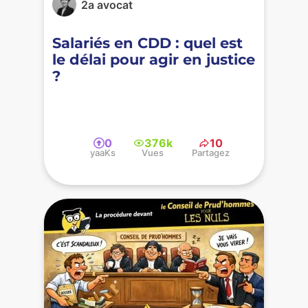
2a avocat
Salariés en CDD : quel est
le délai pour agir en justice
?
0
376k
10
yaaKs
Vues
Partagez