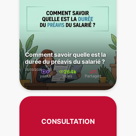
Comment savoir quelle est la
durée du préavis du salarié ?
25/03/2026
0
264k
1
yaaKs
Vues
Partagez
CONSULTATION