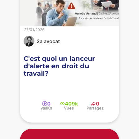
27/01/2026
2a avocat
C'est quoi un lanceur
d'alerte en droit du
travail?
0
409k
0
yaaKs
Vues
Partagez