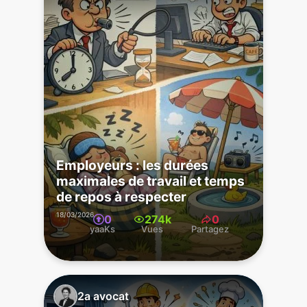
Employeurs : les durées
maximales de travail et temps
de repos à respecter
18/03/2026
0
274k
0
yaaKs
Vues
Partagez
2a avocat