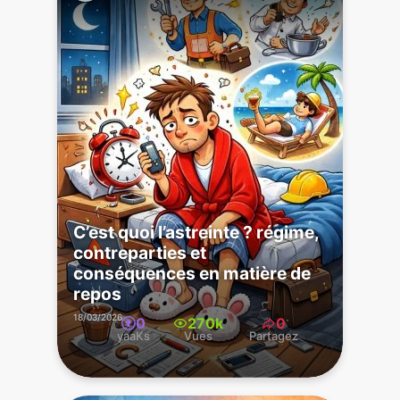
C’est quoi l’astreinte ? régime,
contreparties et
conséquences en matière de
repos
18/03/2026
0
270k
0
yaaKs
Vues
Partagez