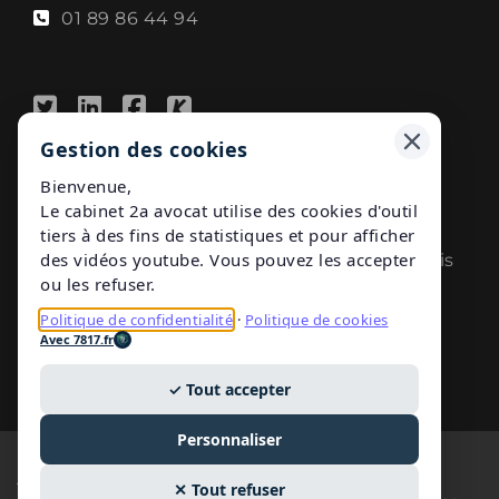
01 89 86 44 94
Gestion des cookies
A propos
Bienvenue,
Le cabinet 2a avocat utilise des cookies d'outil
2A avocat
tiers à des fins de statistiques et pour afficher
des vidéos youtube. Vous pouvez les accepter
Cabinet Spécialiste en
Droit du travail à Paris
ou les refuser.
et Droit de la Sécurité Sociale
Politique de confidentialité
·
Politique de cookies
Avec 7817.fr
✓ Tout accepter
Personnaliser
Avocat divorce Paris
✕ Tout refuser