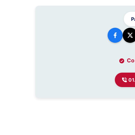
P
Co
01