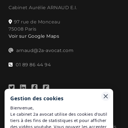
Cabinet Aurélie ARNAUD E.I.
97 rue de Monceau
75008 Paris
Voir sur Google Maps
arnaud@2a-avocat.com
01 89 86 44 94
Gestion des cookies
A propos
Bienvenue,
Le cabinet 2a avocat utilise des cookies d'outil
2A avocat
tiers à des fins de statistiques et pour afficher
des vidéos youtube. Vous pouvez les accepter
Cabinet Spécialiste en
Droit du travail à Paris