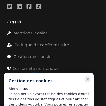
Légal
Mentions légales
Politique de confidentialité
Gestion des cookies
Conformité numérique
Avec
7817.fr
Gestion des cookies
Bienvenue,
Le cabinet 2a avocat utilise des cookies d'outil
Publications
tiers à des fins de statistiques et pour afficher
des vidéos youtube. Vous pouvez les accepter
Nos publications en droit du travail