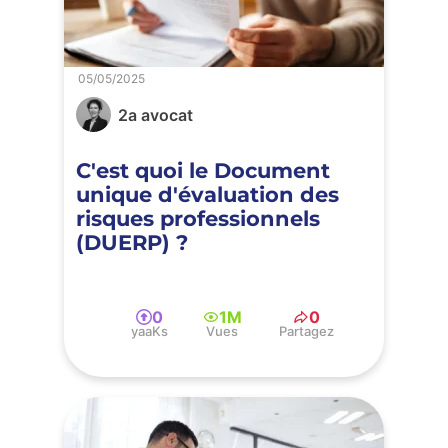
05/05/2025
2a avocat
C'est quoi le Document
unique d'évaluation des
risques professionnels
(DUERP) ?
0
1M
0
yaaKs
Vues
Partagez